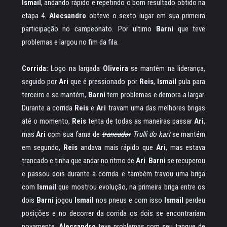
Ismail
, andando rápido e repetindo o bom resultado obtido na
etapa 4.
Alecsandro
obteve o sexto lugar em sua primeira
participação no campeonato. Por ultimo
Barni
que teve
problemas e largou no fim da fila.
Corrida:
Logo na largada
Oliveira
se mantém na liderança,
seguido por
Ari
que é pressionado por
Reis
,
Ismail
pula para
terceiro e se mantém,
Barni
tem problemas e demora a largar.
Durante a corrida
Reis
e
Ari
travam uma das melhores brigas
até o momento,
Reis
tenta de todas as maneiras passar
Ari
,
mas
Ari
com sua fama de
trancador
Trulli do kart
se mantém
em segundo,
Reis
andava mais rápido que
Ari
, mas estava
trancado e tinha que andar no ritmo de
Ari
.
Barni
se recuperou
e passou dois durante a corrida e também travou uma briga
com
Ismail
que mostrou evolução, na primeira briga entre os
dois
Barni
jogou
Ismail
nos pneus e com isso
Ismail
perdeu
posições e no decorrer da corrida os dois se encontrariam
novamente.
Alecsandro
teve problemas com seu tanque de