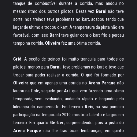
tanque de combustível durante a corrida, mas andou no
mesmo ritmo dos outros pilotos. Desta vez
Barni
não teve
sorte, nos treinos teve problemas no kart, acabou tendo que
largar de ultimo e trocou o kart. A temperatura da pista não era
favorável, com isso
Barni
teve guiar com o kart frio e perdeu
tempo na corrida.
Oliveira
fez uma ótima corrida.
Grid:
A seção de treinos foi muito tranquila para todos os
pilotos, menos para
Barni
, teve problemas no kart e teve que
trocar para poder realizar a corrida. O grid foi formado por
Oliveira
que em apenas uma corrida no
Arena Parque
não
largou na Pole, seguido por
Ari
, que vem fazendo uma otima
temporada, vem evoluindo, andando rápido e brigando pela
liderança do campeonato. Em terceiro
Reis
, na sua primeira
participação na temporada 2010, mostrou talento e largou em
terceiro. Em quarto
Gerber
, surpreendendo, pois a pista do
Arena Parque
não lhe trás boas lembranças, em quinto