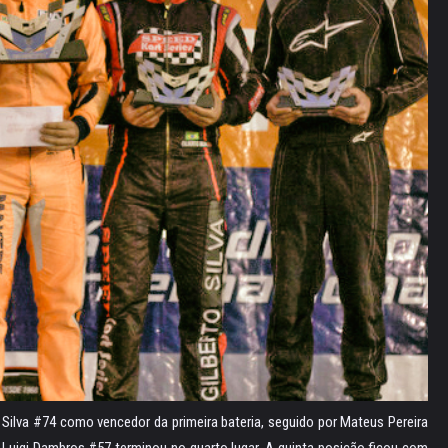
o Silva #74 como vencedor da primeira bateria, seguido por Mateus Pereira
, Luigi Dambros #57 terminou no quarto lugar. A quinta posição ficou com