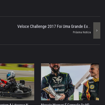
Veloce Challenge 2017 Foi Uma Grande Experiência
Próxima Notícia
antem A Liderança N...
Marcelo Magnani É Campeão Da NP