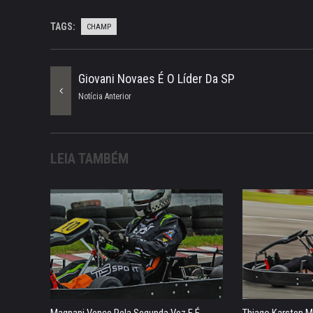
TAGS:
CHAMP
Giovani Novaes É O Líder Da SP
Notícia Anterior
LEIA TAMBÉM
Magnani Vence Pela Segunda Vez E É ...
Thiago Karsten M