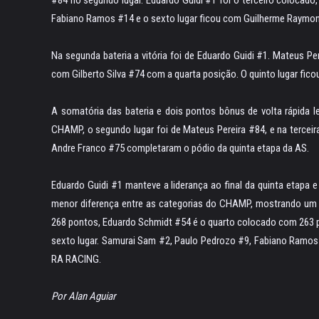
Fabiano Ramos #14 e o sexto lugar ficou com Guilherme Raymo
Na segunda bateria a vitória foi de Eduardo Guidi #1. Mateus Pe
com Gilberto Silva #74 com a quarta posição. O quinto lugar fi
A somatória das bateria e dois pontos bônus de volta rápida
CHAMP, o segundo lugar foi de Mateus Pereira #84, e na tercei
Andre Franco #75 completaram o pódio da quinta etapa da AS.
Eduardo Guidi #1 manteve a liderança ao final da quinta etapa e
menor diferença entre as categorias do CHAMP, mostrando um e
268 pontos, Eduardo Schmidt #54 é o quarto colocado com 263 p
sexto lugar. Samurai Sam #2, Paulo Pedrozo #9, Fabiano Ramos 
RA RACING.
Por Alan Aguiar