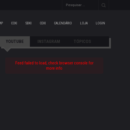
MP
CCKI
SBKI
CEKI
CALENDÁRIO
LOJA
LOGIN
YOUTUBE
INSTAGRAM
TÓPICOS
Feed failed to load, check browser console for
more info