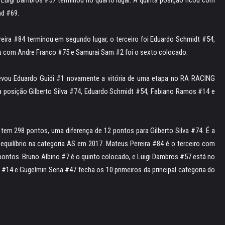
nd #69.
reira #84 terminou em segundo lugar, o terceiro foi Eduardo Schmidt #54,
cou com Andre Franco #75 e Samurai Sam #2 foi o sexto colocado.
 levou Eduardo Guidi #1 novamente a vitória de uma etapa no RA RACING
ra posição Gilberto Silva #74, Eduardo Schmidt #54, Fabiano Ramos #14 e
 tem 298 pontos, uma diferença de 12 pontos para Gilberto Silva #74. É a
quilíbrio na categoria AS em 2017. Mateus Pereira #84 é o terceiro com
ontos. Bruno Albino #7 é o quinto colocado, e Luigi Dambros #57 está no
#14 e Gugelmin Sena #47 fecha os 10 primeiros da principal categoria do