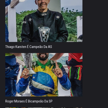
Thiago Karsten É Campeão Da AS
Roger Moraes É Bicampeão Da SP