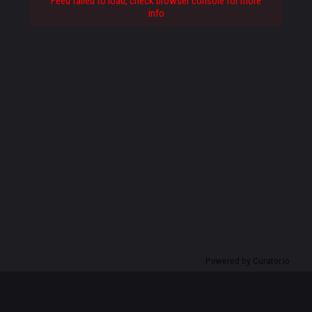
Feed failed to load, check browser console for more
info
Powered by Curator.io