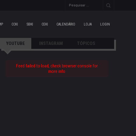
MP
CCKI
SBKI
CEKI
CALENDÁRIO
LOJA
LOGIN
YOUTUBE
INSTAGRAM
TÓPICOS
Feed failed to load, check browser console for
more info