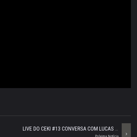
LIVE DO CEKI #13 CONVERSA COM LUCAS BERTAN DA EQUIPE CARVOEIRO RACING
Próxima Notícia