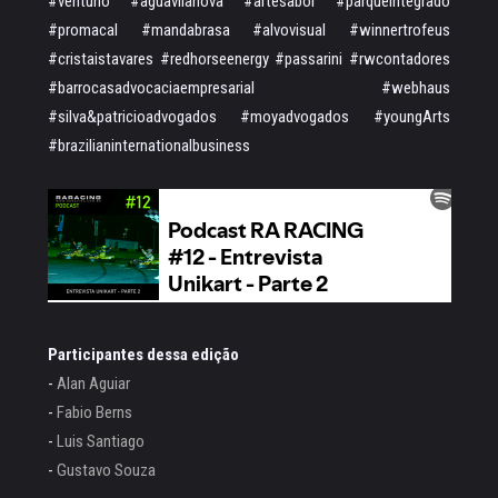
#ventuno #aguavilanova #artesabor #parqueintegrado
#promacal #mandabrasa #alvovisual #winnertrofeus
#cristaistavares #redhorseenergy #passarini #rwcontadores
#barrocasadvocaciaempresarial #webhaus
#silva&patricioadvogados #moyadvogados #youngArts
#brazilianinternationalbusiness
Participantes dessa edição
-
Alan Aguiar
-
Fabio Berns
-
Luis Santiago
-
Gustavo Souza