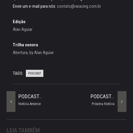
Envie um e-mail para nós:
contato@raracing.com.br
Edição
Alan Aguiar
Trilha sonora
Abertura, by Alan Aguiar
TAGS:
PODCAST
PODCAST #11 - Entrevista Unikart - Parte 1
PODCAST #13 - Entrevista Marcelo Magnani
Notícia Anterior
Próxima Notícia
LEIA TAMBÉM