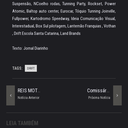
Suspensão, NCoelho rodas, Tunning Party, Rockset, Power
Atomic, Baltop auto center, Eurocar, Tóquio Tunning Joinville,
Fullpower, Kartodromo Speedway, Ideia Comunicação Visual,
Interestadual, Box Sul pilotagem, Lanternão Franquias , Vothan
, Drift Escola Santa Catarina, Land Brands
Texto: Jornal Diarinho
TAGS:
DRIFT
REIS MOTORSPORT Conquista Mais Dois Títulos
Comissários Da RA RACING No Brasileiro 2017
Notícia Anterior
Próxima Notícia
LEIA TAMBÉM