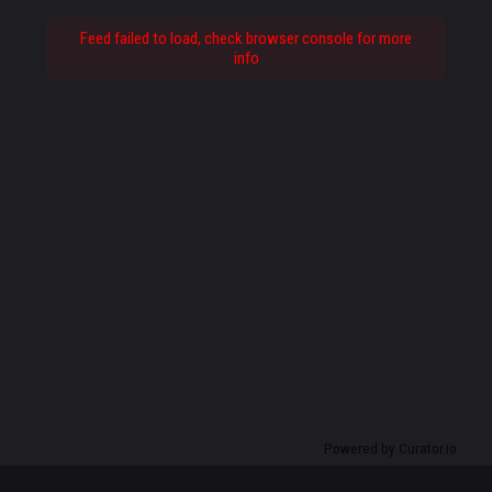
Feed failed to load, check browser console for more
info
Powered by Curator.io