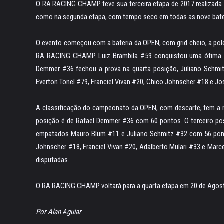
O RA RACING CHAMP teve sua terceira etapa de 2017 realizada n
como na segunda etapa, com tempo seco em todas as nove bater
O evento começou com a bateria da OPEN, com grid cheio, a pole 
RA RACING CHAMP. Luiz Brambila #59 conquistou uma ótima s
Demmer #36 fechou a prova na quarta posição, Juliano Schmi
Everton Tonel #79, Franciel Vivan #20, Chico Johnscher #18 e J
A classificação do campeonato da OPEN, com descarte, tem a 
posição é de Rafael Demmer #36 com 60 pontos. O terceiro po
empatados Mauro Blum #11 e Juliano Schmitz #32 com 56 pon
Johnscher #18, Franciel Vivan #20, Adalberto Mulari #33 e Marc
disputadas.
O RA RACING CHAMP voltará para a quarta etapa em 20 de Agost
Por Alan Aguiar