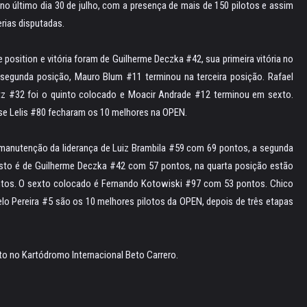
o último dia 30 de julho, com a presença de mais de 150 pilotos e assim
ias disputadas.
position e vitória foram de Guilherme Deczka #42, sua primeira vitória no
egunda posição, Mauro Blum #11 terminou na terceira posição. Rafael
tz #32 foi o quinto colocado e Moacir Andrade #12 terminou em sexto.
ose Lelis #80 fecharam os 10 melhores na OPEN.
manutenção da liderança de Luiz Brambila #59 com 69 pontos, a segunda
sto é de Guilherme Deczka #42 com 57 pontos, na quarta posição estão
tos. O sexto colocado é Fernando Kotowiski #97 com 53 pontos. Chico
elo Pereira #5 são os 10 melhores pilotos da OPEN, depois de três etapas
o no Kartódromo Internacional Beto Carrero.