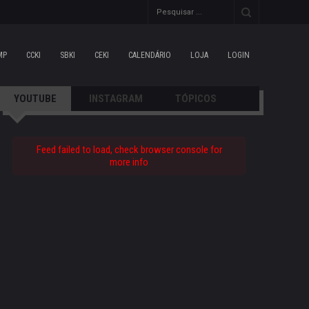
MP
CCKI
SBKI
CEKI
CALENDÁRIO
LOJA
LOGIN
YOUTUBE
INSTAGRAM
TÓPICOS
Feed failed to load, check browser console for
more info