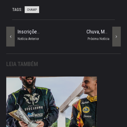
TAGS:
CHAMP
Inscrições Abertas Para A RA RACING CUP R2
Chuva, Mais Velocidade, É Igual A Emoção!
Notícia Anterior
Próxima Notícia
LEIA TAMBÉM