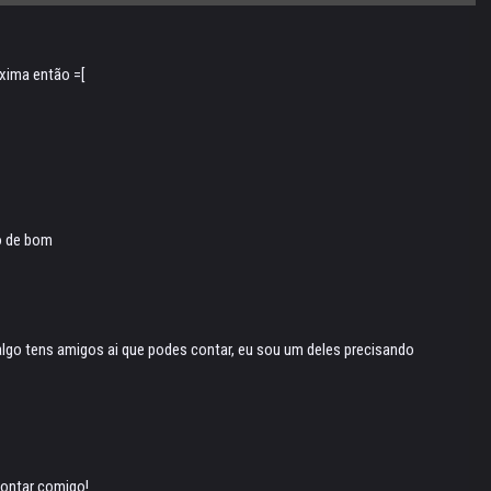
oxima então =[
o de bom
algo tens amigos ai que podes contar, eu sou um deles precisando
contar comigo!