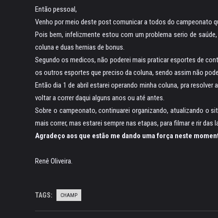
Então pessoal,
Venho por meio deste post comunicar a todos do campeonato qu
Pois bem, infelizmente estou com um problema serio de saúde
coluna e duas hernias de bonus.
Segundo os medicos, não poderei mais praticar esportes de conta
os outros esportes que preciso da coluna, sendo assim não podere
Então dia 1 de abril estarei operando minha coluna, pra resolver
voltar a correr daqui alguns anos ou até antes.
Sobre o campeonato, continuarei organizando, atualizando o si
mais correr, mas estarei sempre nas etapas, para filmar e rir das
Agradeço aos que estão me dando uma força neste momento e
Renê Oliveira.
TAGS:
CHAMP