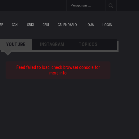
MP
CCKI
SBKI
CEKI
CALENDÁRIO
LOJA
LOGIN
YOUTUBE
INSTAGRAM
TÓPICOS
Feed failed to load, check browser console for
more info